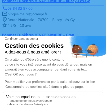
Pompes Funèbres HINGER-MAIRE – Bucey-Lès-Gy
03 84 32 87 00
hinger-maire@orange.fr
Route Nationale – 70700 – Bucey-Lès-Gy
4.9/5 – 18 avis
Pompes Funèbres HINGER-MAIRE – Gray
03 84 65 28 28
hinger.maire@wanadoo.fr
ZAC Gray Sud, Rue Pissarro – 70100 – Gray
4.7/5 – 76 avis
Pompes Funèbres HINGER-MAIRE – Marnay
03 84 31 94 60
hinger.maire-marnay@orange.fr
Voie de Verdun – 70150 – Marnay
4.7/5 – 29 avis
Nos Services
Liens utiles
Organiser des obsèques
Avis de décès