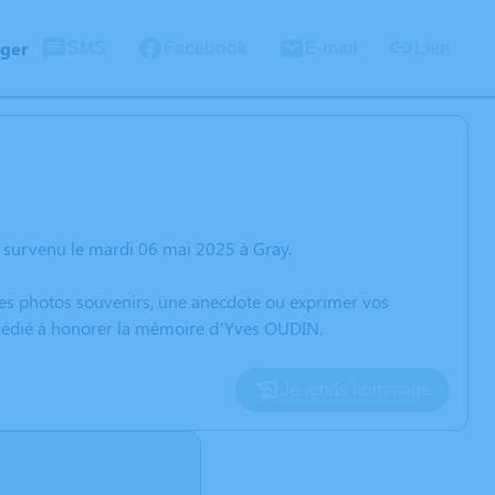
ager
SMS
Facebook
E-mail
Lien
 survenu le mardi 06 mai 2025 à Gray.
 des photos souvenirs, une anecdote ou exprimer vos
n dédié à honorer la mémoire d’Yves OUDIN.
Je rends hommage