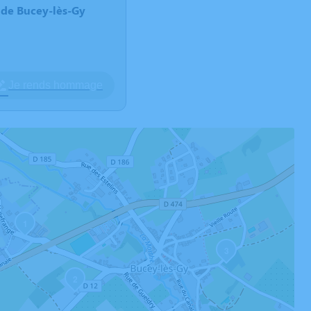
de Bucey-lès-Gy
Je rends hommage
1
3
2