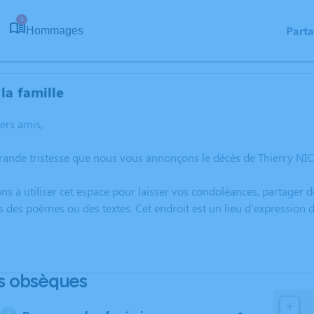
3
Part
Hommages
la famille
hers amis,
grande tristesse que nous vous annonçons le décès de Thierry NI
ns à utiliser cet espace pour laisser vos condoléances, partager
s des poèmes ou des textes. Cet endroit est un lieu d'expressio
s obsèques
+