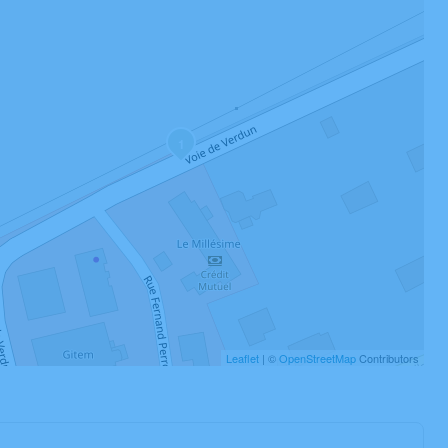
1
Leaflet
| ©
OpenStreetMap
Contributors