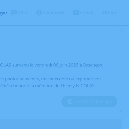
ager
SMS
Facebook
E-mail
Lien
COLAS survenu le vendredi 06 juin 2025 à Besançon.
 des photos souvenirs, une anecdote ou exprimer vos
n dédié à honorer la mémoire de Thierry NICOLAS.
Je rends hommage