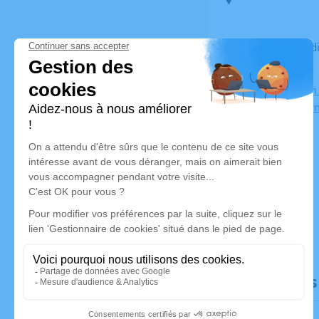
Du vendredi 13 juin 2025 à 14h00 au lundi 16 juin 2025 à
09h30
Funérarium 
70150 Mar
Documents l
Faire-part