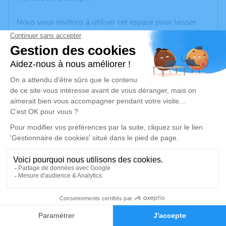
Nous vous invitons à utiliser cet espace pour laisser
vos condoléances, partager des photos souvenirs, une
anecdote ou exprimer vos pensées à travers des
poèmes ou des textes. Cet endroit est un lieu
d'expression dédié à honorer la mémoire de Serge BEY.
Un service de plantation d’arbre hommage est
disponible ici
.
Je rends hommage
Cérémonie civile
vendredi 29 mai 2026 à 15h00
Funérarium Hinger-Maire de Pouilley-les-
10
Vignes
Rue des Combottes Pouilley-les-Vignes
Faire-part
Hommages
25115 Pouilley-les-Vignes