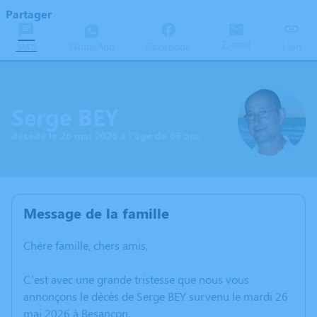
Partager
E-mail
SMS
WhatsApp
Facebook
Lien
Serge BEY
décédé le 26 mai 2026 à l'âge de 65 ans
Message de la famille
Chère famille, chers amis,
C’est avec une grande tristesse que nous vous
annonçons le décès de Serge BEY survenu le mardi 26
mai 2026 à Besançon.