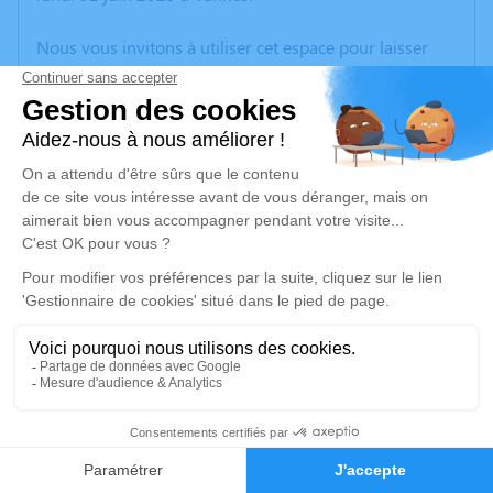
Nous vous invitons à utiliser cet espace pour laisser
vos condoléances, partager des photos souvenirs, une
anecdote ou exprimer vos pensées à travers des
poèmes ou des textes. Cet endroit est un lieu
d'expression dédié à honorer la mémoire de Sébastien
BERTHET.
Je rends hommage
Cérémonie religieuse
jeudi 19 juin 2025 à 14h00
Cimetière Miserey et Salines de Miserey-
Salines
1 rue du cimetière
2
25480 Miserey-Salines
Faire-part
Hommages