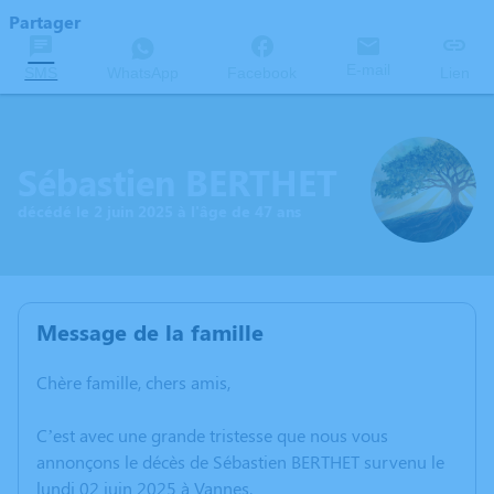
Partager
E-mail
SMS
WhatsApp
Facebook
Lien
Sébastien BERTHET
décédé le 2 juin 2025 à l'âge de 47 ans
Message de la famille
Chère famille, chers amis,
C’est avec une grande tristesse que nous vous
annonçons le décès de Sébastien BERTHET survenu le
lundi 02 juin 2025 à Vannes.