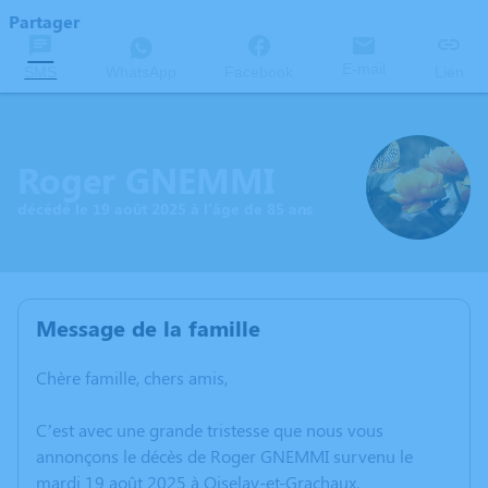
Partager
E-mail
SMS
WhatsApp
Facebook
Lien
Roger GNEMMI
décédé le 19 août 2025 à l'âge de 85 ans
Message de la famille
Chère famille, chers amis,
C’est avec une grande tristesse que nous vous
annonçons le décès de Roger GNEMMI survenu le
mardi 19 août 2025 à Oiselay-et-Grachaux.