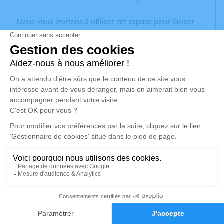
Nous vous invitons à utiliser cet espace pour laisser
vos condoléances, partager des photos souvenirs, une
anecdote ou exprimer vos pensées à travers des
poèmes ou des textes. Cet endroit est un lieu
d'expression dédié à honorer la mémoire de René
BASSET.
Je rends hommage
Cérémonie religieuse
vendredi 07 novembre 2025 à 14h30
Eglise de La Chapelle-Saint-Quillain
70700 La Chapelle-Saint-Quillain
19
Je rends hommage
Faire-part
Hommages