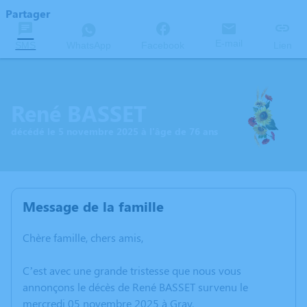
Partager
E-mail
SMS
WhatsApp
Facebook
Lien
René BASSET
décédé le 5 novembre 2025 à l'âge de 76 ans
Message de la famille
Chère famille, chers amis,
C’est avec une grande tristesse que nous vous
annonçons le décès de René BASSET survenu le
mercredi 05 novembre 2025 à Gray.