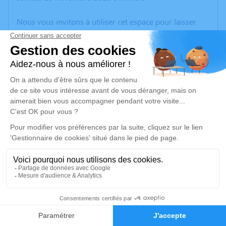
Nous vous invitons à utiliser cet espace pour laisser
vos condoléances, partager des photos souvenirs, une
anecdote ou exprimer vos pensées à travers des
poèmes ou des textes. Cet endroit est un lieu
d'expression dédié à honorer la mémoire de Paul
MALAVAUX.
Je rends hommage
Cérémonie religieuse
vendredi 21 novembre 2025 à 14h30
Église de Franois
25770 Franois
1
Je rends hommage
Faire-part
Hommages