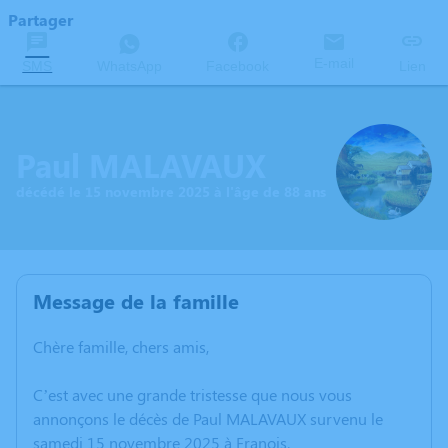
Partager
E-mail
SMS
WhatsApp
Facebook
Lien
Paul MALAVAUX
décédé le 15 novembre 2025 à l'âge de 88 ans
Message de la famille
Chère famille, chers amis,
C’est avec une grande tristesse que nous vous
annonçons le décès de Paul MALAVAUX survenu le
samedi 15 novembre 2025 à Franois.