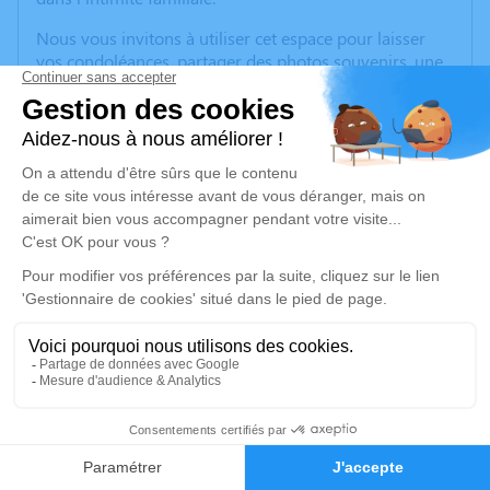
Nous vous invitons à utiliser cet espace pour laisser
vos condoléances, partager des photos souvenirs, une
anecdote ou exprimer vos pensées à travers des
poèmes ou des textes. Cet endroit est un lieu
d'expression dédié à honorer la mémoire de Marcel
GUYOT.
Je rends hommage
Cérémonie civile
Ce service se déroulera dans l'intimité familiale
Je rends hommage
Déroulé des obsèques
3
Faire-part
Hommages
Repos en salon funéraire