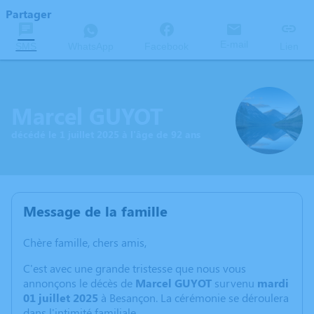
Partager
E-mail
SMS
WhatsApp
Facebook
Lien
Marcel GUYOT
décédé le 1 juillet 2025 à l'âge de 92 ans
Message de la famille
Chère famille, chers amis,
C'est avec une grande tristesse que nous vous
annonçons le décès de
Marcel GUYOT
survenu
mardi
01 juillet 2025
à Besançon. La cérémonie se déroulera
dans l'intimité familiale.