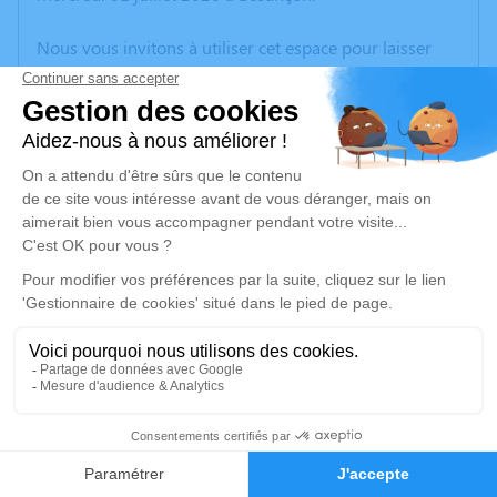
Nous vous invitons à utiliser cet espace pour laisser
vos condoléances, partager des photos souvenirs, une
anecdote ou exprimer vos pensées à travers des
poèmes ou des textes. Cet endroit est un lieu
d'expression dédié à honorer la mémoire de Jacques
GABIOT.
Un service de plantation d’arbre hommage est
disponible ici
.
Je rends hommage
Cérémonie religieuse
samedi 04 juillet 2026 à 10h00
17
Eglise de Valay
1 Rue de la grotte
Faire-part
Hommages
70140 Valay