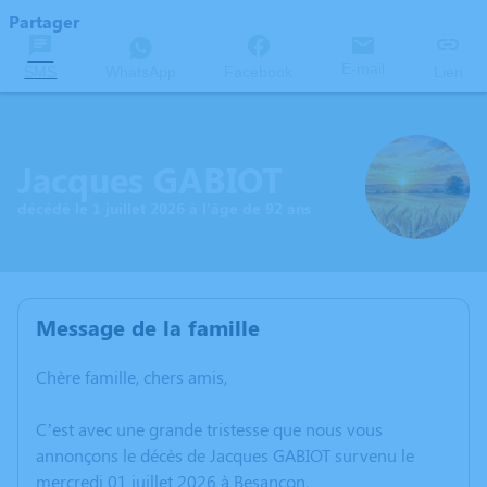
Partager
E-mail
SMS
WhatsApp
Facebook
Lien
Jacques GABIOT
décédé le 1 juillet 2026 à l'âge de 92 ans
Message de la famille
Chère famille, chers amis,
C’est avec une grande tristesse que nous vous
annonçons le décès de Jacques GABIOT survenu le
mercredi 01 juillet 2026 à Besançon.