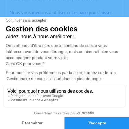
Nous vous invitons à utiliser cet espace pour laisser
vos condoléances, partager des photos souvenirs, une
anecdote ou exprimer vos pensées à travers des
poèmes ou des textes. Cet endroit est un lieu
d'expression dédié à honorer la mémoire de Gabriel
BOILLON.
Un service de plantation d’arbre hommage est
disponible ici
.
Je rends hommage
Cérémonie religieuse
Ce service se déroulera dans l'intimité familiale
4
Faire-part
Hommages
Je rends hommage