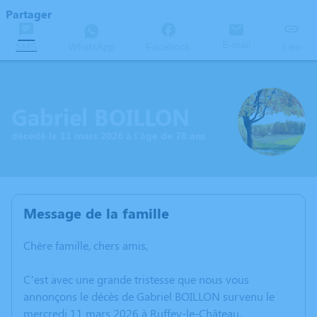
Partager
E-mail
SMS
WhatsApp
Facebook
Lien
Gabriel BOILLON
décédé le 11 mars 2026 à l'âge de 78 ans
Message de la famille
Chère famille, chers amis,
C’est avec une grande tristesse que nous vous
annonçons le décès de Gabriel BOILLON survenu le
mercredi 11 mars 2026 à Ruffey-le-Château.