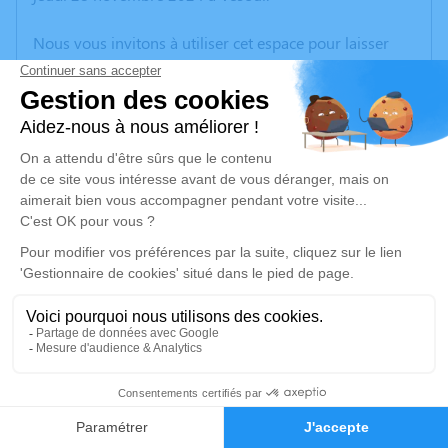
Nous vous invitons à utiliser cet espace pour laisser
vos condoléances, partager des photos souvenirs, une
anecdote ou exprimer vos pensées à travers des
poèmes ou des textes. Cet endroit est un lieu
d'expression dédié à honorer la mémoire d’Esther
ENDERLIN.
Je rends hommage
Cérémonie religieuse
lundi 02 décembre 2024 à 14h00
Funérarium Hinger-Maire de Gray
ZAC Gray Sud
70100 Gray
2
Faire-part
Hommages
Je rends hommage