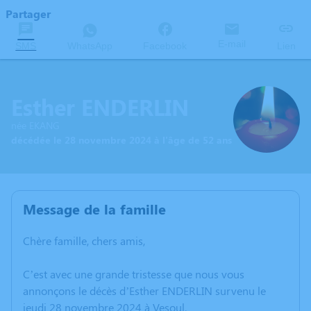
Partager
E-mail
SMS
WhatsApp
Facebook
Lien
Esther ENDERLIN
née EKANG
décédée le 28 novembre 2024 à l'âge de 52 ans
Message de la famille
Chère famille, chers amis,
C’est avec une grande tristesse que nous vous
annonçons le décès d’Esther ENDERLIN survenu le
jeudi 28 novembre 2024 à Vesoul.