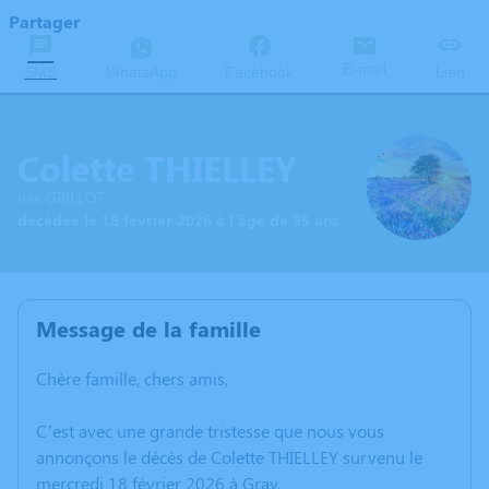
Partager
E-mail
SMS
WhatsApp
Facebook
Lien
Colette THIELLEY
née GRILLOT
décédée le 18 février 2026 à l'âge de 95 ans
Message de la famille
Chère famille, chers amis,
C’est avec une grande tristesse que nous vous
annonçons le décès de Colette THIELLEY survenu le
mercredi 18 février 2026 à Gray.