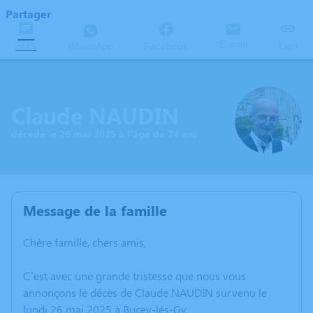
Partager
E-mail
SMS
WhatsApp
Facebook
Lien
Claude NAUDIN
décédé le 26 mai 2025 à l'âge de 74 ans
Message de la famille
Chère famille, chers amis,
C’est avec une grande tristesse que nous vous
annonçons le décès de Claude NAUDIN survenu le
lundi 26 mai 2025 à Bucey-lès-Gy.