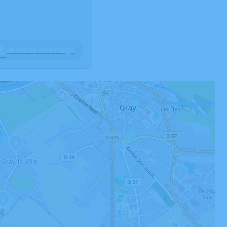
Je rends hommage
2
1
3