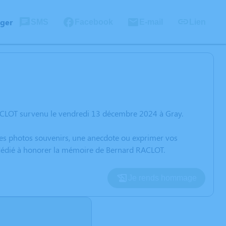
ager
SMS
Facebook
E-mail
Lien
ACLOT survenu le vendredi 13 décembre 2024 à Gray.
 des photos souvenirs, une anecdote ou exprimer vos
n dédié à honorer la mémoire de Bernard RACLOT.
Je rends hommage