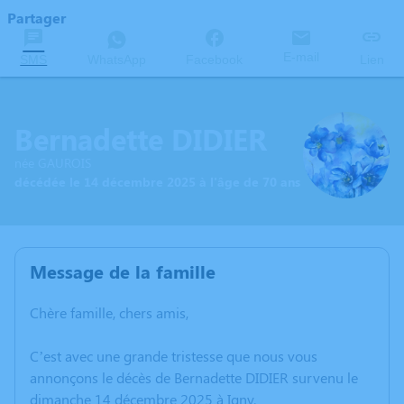
Partager
E-mail
SMS
WhatsApp
Facebook
Lien
Bernadette DIDIER
née GAUROIS
décédée le 14 décembre 2025 à l'âge de 70 ans
Message de la famille
Chère famille, chers amis,
C’est avec une grande tristesse que nous vous
annonçons le décès de Bernadette DIDIER survenu le
dimanche 14 décembre 2025 à Igny.