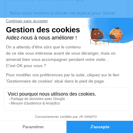
Nous vous invitons à utiliser cet espace pour laisser
vos condoléances, partager des photos souvenirs, une
anecdote ou exprimer vos pensées à travers des
poèmes ou des textes. Cet endroit est un lieu
d'expression dédié à honorer la mémoire de
Bernadette DIDIER.
Je rends hommage
Cérémonie religieuse
mercredi 17 décembre 2025 à 14h30
Église d'Igny
70700 Igny
5
Je rends hommage
Faire-part
Hommages