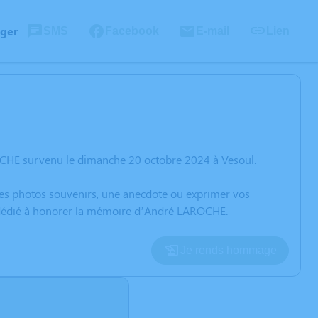
ager
SMS
Facebook
E-mail
Lien
OCHE survenu le dimanche 20 octobre 2024 à Vesoul.
 des photos souvenirs, une anecdote ou exprimer vos
on dédié à honorer la mémoire d’André LAROCHE.
Je rends hommage