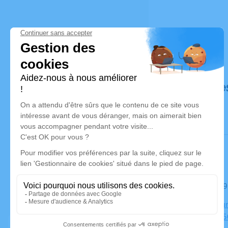
Déroulé de
Le mardi 2
Crématorium
Français, 2